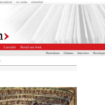
nternational
nrc media
webwinkel
Leesclub
Bestel een boek
Nieuwslezen
Columns
Interviews
Necrologi
t