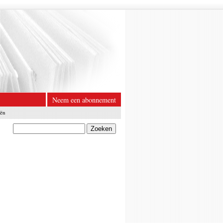
Neem een abonnement
eën