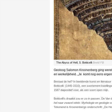
The Abyss of Hell, S. Botticelli
Beeld FB
Geoloog Salomon Kroonenberg ging wereldwij
en werkelijkheid. „Je komt nog eens ergen
Bestaat de hel? In beeldende kunst en literatuu
Botticelli (1445-1510), een soortement kwelling
1587 diapositief voor, als een soort open mijn.
Botticelli’s draaitol zou er zo in passen. De Va
hel naar zwavel stinkt. Mythologie en geologie 
Tekenend is Kroonenbergs onderschrift: „De Hel 