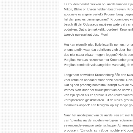
Er zouden beslist plekken op aarde kunnen zijn d
Milton, Blake of Byron hebben beschreven. Kroo
apocriefe evangelie vertelt? Kroonenberg bege
hel dan precies binnengegaan? Kroonenberg vi
beschrijft dat Odysseus nabij een waterval van 
opduiken. Dat is te makkelijk, oordeelt Kroonenb
tweede nulresultaat dus. Mooi.
Het kan eigenlijk niet: fictie letterlijk nemen, r
onomstotelijk waar dat schrijvers zich door hun
dus niet naast elkaar mogen leggen? Het is een
Vergilius’ Aeneas reizen we met Kroonenberg me
Vergilius kende dit vulkaangebied van nabij, de
Langzaam ontwikkelt Kroonenberg óók een tw
voor liefde en aandacht voor onze aardbol. Reis
Dat hij een prachtig hoofdstuk schrijft over de 
Vernes
Reis naar het middelpunt van de aarde
(
van zijn tijd en als er sprake is van reuzenkri
verbijsterende gipskristallen uit de Naica-grot
memoires-aspect: een terugblik op zijn lange ge
Naar het middelpunt van de aarde reizen: met b
van ‘toverbal aarde’ moeten we bijeen redeneren
zeventiende-eeuwse wetenschapper Athanasius 
producent. ‘En toch,’ schrijft de nuchtere Kroon