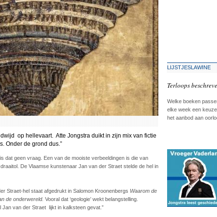
LIJSTJESLAWINE
Terloops beschrev
Welke boeken passen
elke week een keuze u
het aanbod aan oorl
d op hellevaart. Atte Jongstra duikt in zijn mix van fictie
s. Onder de grond dus.”
r is dat geen vraag. Een van de mooiste verbeeldingen is die van
sdraaitol. De Vlaamse kunstenaar Jan van der Straet stelde de hel in
n der Straet-hel staat afgedrukt in Salomon Kroonenbergs
Waarom de
van de onderwereld.
Vooral dat ‘geologie’ wekt belangstelling.
Jan van der Straet lijkt in kalksteen gevat.”