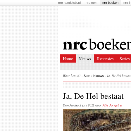
nrc handelsblad
nrc next
nrc boeken
nrc i
Home
Nieuws
Recensies
Series
Waar ben ik? ›
›
› Ja, De Hel bestaa
Start
Nieuws
Ja, De Hel bestaat
Donderdag
2 juni 2011 door
Atte Jongstra