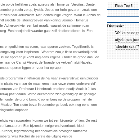
ie op de hel lijken zoals auteurs als Homerus, Vergilius, Dante,
Fictie Top 5
nenberg zocht ze op, fysiek. Jezus ter helle gevaren, zoals een
eft zich naar Jeruzalem. Met eenvoudige vragen. Waar is Jezus de
ndt slechts de steengroeven van koning Salomo. Homerus
Discussie
:
de Acheron-rivier een kuil graaft, waaruit de schimmen dan
erg. Een beetje hellevaarder gaat zelf de diepe diepte in. Een
Welke passage
afgelopen jaa
‘slechte seks’?
omans en gedichten nareizen, naar sporen zoeken. Tegelijkertijd is
 omgeving laten inspireren. Waarom zou je fictie en werkelijkheid
 leuke sport en je komt nog eens ergens. Onder de grond dus. Via
e naar de Campi Flegrei, de ‘brandende velden’ nabij Napels.
 Aeneas-sporen liggen er voor het oprapen.
eede programma in
Waarom de hel naar zwavel stinkt
: een pleidooi
 in plaats van naar de maan eens naar onze eigen ‘onderwereld’.
avonturen van Professor Lidenbrock en diens neefje Axel uit Jules
1864) past daarin. Verne oriënteerde zich grondig op de geologie
stallen onder de grond komt Kroonenberg op de proppen met de
 in Mexico. Ten slotte bevat Kroonenbergs boek ook nog eens een
ologische loopbaan.
ehulp van apparaten komen we tot een kilometer of tien. De rest
 of fantaseren. Een bijzonder intrigerend voorbeeld biedt
Kircher, tegenwoordig beschouwd als bevlogen fantasma-
enberg, ‘was Kircher de eerste die uitging van de