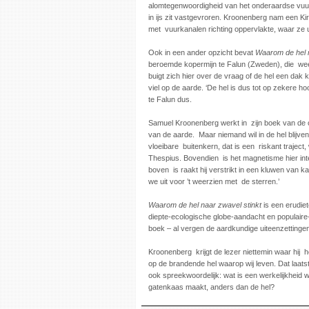
alomtegenwoordigheid van het onderaardse vuur.’
in ijs zit vastgevroren. Kroonenberg nam een Ki
met vuurkanalen richting oppervlakte, waar ze 
Ook in een ander opzicht bevat
Waarom de hel n
beroemde kopermijn te Falun (Zweden), die weer
buigt zich hier over de vraag of de hel een dak
viel op de aarde. ‘De hel is dus tot op zekere hoo
te Falun dus.
Samuel Kroonenberg werkt in zijn boek van de o
van de aarde. Maar niemand wil in de hel blijven. 
vloeibare buitenkern, dat is een riskant traject,
Thespius. Bovendien is het magnetisme hier intens
boven is raakt hij verstrikt in een kluwen van k
we uit voor ’t weerzien met de sterren.’
Waarom de hel naar zwavel stinkt
is een erudiet
diepte-ecologische globe-aandacht en populaire-w
boek – al vergen de aardkundige uiteenzettinge
Kroonenberg krijgt de lezer niettemin waar hij 
op de brandende hel waarop wij leven. Dat laatst
ook spreekwoordelijk: wat is een werkelijkheid 
gatenkaas maakt, anders dan de hel?