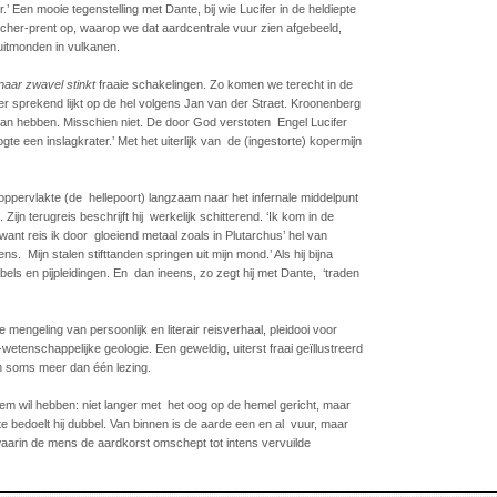
 Een mooie tegenstelling met Dante, bij wie Lucifer in de heldiepte
rcher-prent op, waarop we dat aardcentrale vuur zien afgebeeld,
uitmonden in vulkanen.
aar zwavel stinkt
fraaie schakelingen. Zo komen we terecht in de
 sprekend lijkt op de hel volgens Jan van der Straet. Kroonenberg
 kan hebben. Misschien niet. De door God verstoten Engel Lucifer
gte een inslagkrater.’ Met het uiterlijk van de (ingestorte) kopermijn
ppervlakte (de hellepoort) langzaam naar het infernale middelpunt
Zijn terugreis beschrijft hij werkelijk schitterend. ‘Ik kom in de
 want reis ik door gloeiend metaal zoals in Plutarchus’ hel van
. Mijn stalen stifttanden springen uit mijn mond.’ Als hij bijna
abels en pijpleidingen. En dan ineens, zo zegt hij met Dante, ‘traden
e mengeling van persoonlijk en literair reisverhaal, pleidooi voor
etenschappelijke geologie. Een geweldig, uiterst fraai geïllustreerd
n soms meer dan één lezing.
hem wil hebben: niet langer met het oog op de hemel gericht, maar
e bedoelt hij dubbel. Van binnen is de aarde een en al vuur, maar
waarin de mens de aardkorst omschept tot intens vervuilde