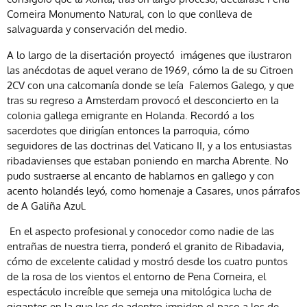
Corneira Monumento Natural, con lo que conlleva de
salvaguarda y conservación del medio.
A lo largo de la disertación proyectó imágenes que ilustraron
las anécdotas de aquel verano de 1969, cómo la de su Citroen
2CV con una calcomanía donde se leía Falemos Galego, y que
tras su regreso a Amsterdam provocó el desconcierto en la
colonia gallega emigrante en Holanda. Recordó a los
sacerdotes que dirigían entonces la parroquia, cómo
seguidores de las doctrinas del Vaticano II, y a los entusiastas
ribadavienses que estaban poniendo en marcha Abrente. No
pudo sustraerse al encanto de hablarnos en gallego y con
acento holandés leyó, como homenaje a Casares, unos párrafos
de A Galiña Azul.
En el aspecto profesional y conocedor como nadie de las
entrañas de nuestra tierra, ponderó el granito de Ribadavia,
cómo de excelente calidad y mostró desde los cuatro puntos
de la rosa de los vientos el entorno de Pena Corneira, el
espectáculo increíble que semeja una mitológica lucha de
gigantes en la que los de adentro impiden el paso a los de