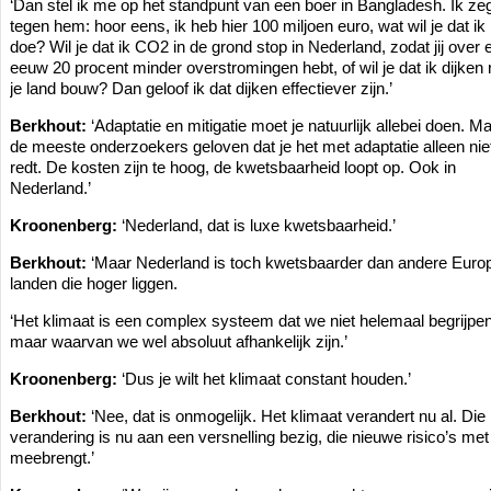
‘Dan stel ik me op het standpunt van een boer in Bangladesh. Ik ze
tegen hem: hoor eens, ik heb hier 100 miljoen euro, wat wil je dat ik
doe? Wil je dat ik CO2 in de grond stop in Nederland, zodat jij over 
eeuw 20 procent minder overstromingen hebt, of wil je dat ik dijken
je land bouw? Dan geloof ik dat dijken effectiever zijn.’
Berkhout:
‘Adaptatie en mitigatie moet je natuurlijk allebei doen. M
de meeste onderzoekers geloven dat je het met adaptatie alleen nie
redt. De kosten zijn te hoog, de kwetsbaarheid loopt op. Ook in
Nederland.’
Kroonenberg:
‘Nederland, dat is luxe kwetsbaarheid.’
Berkhout:
‘Maar Nederland is toch kwetsbaarder dan andere Euro
landen die hoger liggen.
‘Het klimaat is een complex systeem dat we niet helemaal begrijpen
maar waarvan we wel absoluut afhankelijk zijn.’
Kroonenberg:
‘Dus je wilt het klimaat constant houden.’
Berkhout:
‘Nee, dat is onmogelijk. Het klimaat verandert nu al. Die
verandering is nu aan een versnelling bezig, die nieuwe risico’s met
meebrengt.’