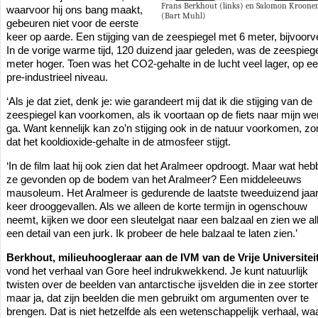
Frans Berkhout (links) en Salomon Kroone
waarvoor hij ons bang maakt,
(Bart Muhl)
gebeuren niet voor de eerste
keer op aarde. Een stijging van de zeespiegel met 6 meter, bijvoorv
In de vorige warme tijd, 120 duizend jaar geleden, was de zeespiege
meter hoger. Toen was het CO2-gehalte in de lucht veel lager, op e
pre-industrieel niveau.
‘Als je dat ziet, denk je: wie garandeert mij dat ik die stijging van de
zeespiegel kan voorkomen, als ik voortaan op de fiets naar mijn we
ga. Want kennelijk kan zo’n stijging ook in de natuur voorkomen, zo
dat het kooldioxide-gehalte in de atmosfeer stijgt.
‘In de film laat hij ook zien dat het Aralmeer opdroogt. Maar wat he
ze gevonden op de bodem van het Aralmeer? Een middeleeuws
mausoleum. Het Aralmeer is gedurende de laatste tweeduizend jaar
keer drooggevallen. Als we alleen de korte termijn in ogenschouw
neemt, kijken we door een sleutelgat naar een balzaal en zien we al
een detail van een jurk. Ik probeer de hele balzaal te laten zien.’
Berkhout, milieuhoogleraar aan de IVM van de Vrije Universitei
vond het verhaal van Gore heel indrukwekkend. Je kunt natuurlijk
twisten over de beelden van antarctische ijsvelden die in zee storte
maar ja, dat zijn beelden die men gebruikt om argumenten over te
brengen. Dat is niet hetzelfde als een wetenschappelijk verhaal, waa