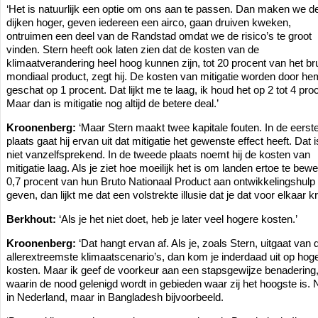
‘Het is natuurlijk een optie om ons aan te passen. Dan maken we d
dijken hoger, geven iedereen een airco, gaan druiven kweken,
ontruimen een deel van de Randstad omdat we de risico’s te groot
vinden. Stern heeft ook laten zien dat de kosten van de
klimaatverandering heel hoog kunnen zijn, tot 20 procent van het br
mondiaal product, zegt hij. De kosten van mitigatie worden door he
geschat op 1 procent. Dat lijkt me te laag, ik houd het op 2 tot 4 pro
Maar dan is mitigatie nog altijd de betere deal.’
Kroonenberg:
‘Maar Stern maakt twee kapitale fouten. In de eerst
plaats gaat hij ervan uit dat mitigatie het gewenste effect heeft. Dat i
niet vanzelfsprekend. In de tweede plaats noemt hij de kosten van
mitigatie laag. Als je ziet hoe moeilijk het is om landen ertoe te bew
0,7 procent van hun Bruto Nationaal Product aan ontwikkelingshulp 
geven, dan lijkt me dat een volstrekte illusie dat je dat voor elkaar kri
Berkhout:
‘Als je het niet doet, heb je later veel hogere kosten.’
Kroonenberg:
‘Dat hangt ervan af. Als je, zoals Stern, uitgaat van 
allerextreemste klimaatscenario’s, dan kom je inderdaad uit op hog
kosten. Maar ik geef de voorkeur aan een stapsgewijze benadering
waarin de nood gelenigd wordt in gebieden waar zij het hoogste is. N
in Nederland, maar in Bangladesh bijvoorbeeld.