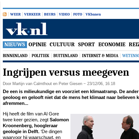
WEER
VERKEER
BEURS
VIDEO
FOTO
VK
banen
NIEUWS
OPINIE
CULTUUR
SPORT
ECONOMIE
REI
BINNENLAND
POLITIEK
BUITENLAND
INTERNET & MEDIA
WETENSC
Ingrijpen versus meegeven
Door Martijn van Calmthout en Peter Giesen
− 23/12/06, 16:18
De een is milieukundige en voorziet een klimaatramp. De ander
geoloog en gelooft niet dat de mens het klimaat naar believen 
afremmen...
Hij heeft de film van Al Gore
twee keer gezien, zegt
Salomon
Kroonenberg, hoogleraar
geologie in Delft.
‘De dingen
waarvoor hij waarschuwt, en