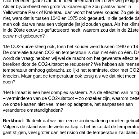
naar beneden gaat? Dat punt hoeft helemaal niet zo ver weg te ligge
Als er bijvoorbeeld een grote vulkaaneruptie zou plaatsvinden in
Yellowstone Park of Krakatau, dan wordt het weer kouder. Zo gek is
niet, want dat is tussen 1940 en 1975 ook gebeurd. In die periode d
men ook dat we naar een volgende ijstijd zouden gaan. Als het klim
in de 20ste eeuw zo gefluctueerd heeft, waarom zou dat in de 21ste
eeuw niet gebeuren?
‘De CO2-curve steeg ook, toen het kouder werd tussen 1940 en 19
De correlatie tussen CO2 en temperatuur is dus niet één op één. D
wordt de vraag: hebben wij wel de macht om het gewenste effect te
bereiken door de CO2-uitstoot te reduceren? We hebben als mens
temperatuur omhoog gebracht, zo lijkt het tenminste, door met CO2
knoeien. Maar gaat de temperatuur ook terug als we dat niet meer
doen?
‘Het klimaat is een heel complex systeem. Als de effecten van mitig
– verminderen van de CO2-uitstoot – zo onzeker zijn, waarom zett
we onze kaarten niet veel meer op adaptatie, het aanpassen aan
veranderde omstandigheden?
Berkhout:
‘Ik denk dat we hier een risicobenadering moeten gebrui
Volgens de stand van de wetenschap is het risico dat de temperatu
gaat stijgen, veel groter dan het risico dat de temperatuur zal dalen.