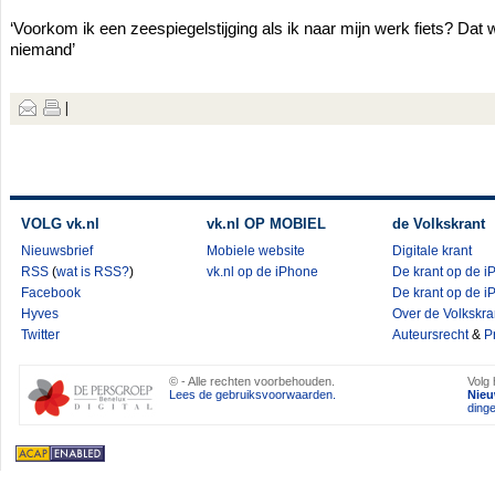
‘Voorkom ik een zeespiegelstijging als ik naar mijn werk fiets? Dat 
niemand’
|
VOLG
vk.nl
vk.nl
OP MOBIEL
de Volkskrant
Nieuwsbrief
Mobiele website
Digitale krant
RSS
(
wat is RSS?
)
vk.nl op de iPhone
De krant op de i
Facebook
De krant op de i
Hyves
Over de Volkskra
Twitter
Auteursrecht
&
P
© - Alle rechten voorbehouden.
Volg 
Lees de gebruiksvoorwaarden.
Nie
ding