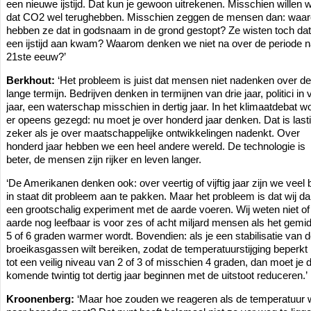
een nieuwe ijstijd. Dat kun je gewoon uitrekenen. Misschien willen 
dat CO2 wel terughebben. Misschien zeggen de mensen dan: waa
hebben ze dat in godsnaam in de grond gestopt? Ze wisten toch dat
een ijstijd aan kwam? Waarom denken we niet na over de periode n
21ste eeuw?’
Berkhout:
‘Het probleem is juist dat mensen niet nadenken over de
lange termijn. Bedrijven denken in termijnen van drie jaar, politici in v
jaar, een waterschap misschien in dertig jaar. In het klimaatdebat w
er opeens gezegd: nu moet je over honderd jaar denken. Dat is lasti
zeker als je over maatschappelijke ontwikkelingen nadenkt. Over
honderd jaar hebben we een heel andere wereld. De technologie is
beter, de mensen zijn rijker en leven langer.
‘De Amerikanen denken ook: over veertig of vijftig jaar zijn we veel 
in staat dit probleem aan te pakken. Maar het probleem is dat wij d
een grootschalig experiment met de aarde voeren. Wij weten niet of
aarde nog leefbaar is voor zes of acht miljard mensen als het gemi
5 of 6 graden warmer wordt. Bovendien: als je een stabilisatie van 
broeikasgassen wilt bereiken, zodat de temperatuurstijging beperkt bl
tot een veilig niveau van 2 of 3 of misschien 4 graden, dan moet je 
komende twintig tot dertig jaar beginnen met de uitstoot reduceren.’
Kroonenberg:
‘Maar hoe zouden we reageren als de temperatuur 