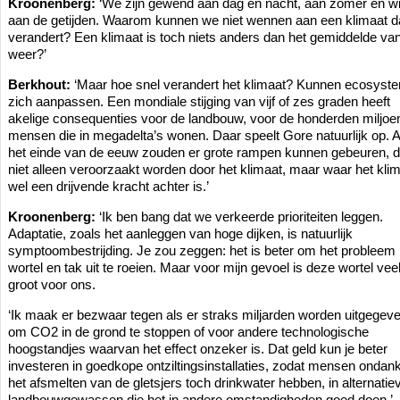
Kroonenberg:
‘We zijn gewend aan dag en nacht, aan zomer en wi
aan de getijden. Waarom kunnen we niet wennen aan een klimaat d
verandert? Een klimaat is toch niets anders dan het gemiddelde van
weer?’
Berkhout:
‘Maar hoe snel verandert het klimaat? Kunnen ecosyst
zich aanpassen. Een mondiale stijging van vijf of zes graden heeft
akelige consequenties voor de landbouw, voor de honderden miljoe
mensen die in megadelta’s wonen. Daar speelt Gore natuurlijk op. 
het einde van de eeuw zouden er grote rampen kunnen gebeuren, d
niet alleen veroorzaakt worden door het klimaat, maar waar het kli
wel een drijvende kracht achter is.’
Kroonenberg:
‘Ik ben bang dat we verkeerde prioriteiten leggen.
Adaptatie, zoals het aanleggen van hoge dijken, is natuurlijk
symptoombestrijding. Je zou zeggen: het is beter om het probleem
wortel en tak uit te roeien. Maar voor mijn gevoel is deze wortel veel
groot voor ons.
‘Ik maak er bezwaar tegen als er straks miljarden worden uitgegev
om CO2 in de grond te stoppen of voor andere technologische
hoogstandjes waarvan het effect onzeker is. Dat geld kun je beter
investeren in goedkope ontziltingsinstallaties, zodat mensen ondan
het afsmelten van de gletsjers toch drinkwater hebben, in alternatie
landbouwgewassen die het in andere omstandigheden goed doen.’