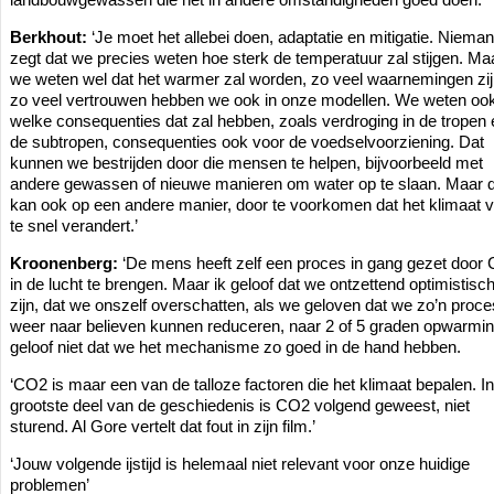
Berkhout:
‘Je moet het allebei doen, adaptatie en mitigatie. Niema
zegt dat we precies weten hoe sterk de temperatuur zal stijgen. Ma
we weten wel dat het warmer zal worden, zo veel waarnemingen zijn
zo veel vertrouwen hebben we ook in onze modellen. We weten oo
welke consequenties dat zal hebben, zoals verdroging in de tropen 
de subtropen, consequenties ook voor de voedselvoorziening. Dat
kunnen we bestrijden door die mensen te helpen, bijvoorbeeld met
andere gewassen of nieuwe manieren om water op te slaan. Maar 
kan ook op een andere manier, door te voorkomen dat het klimaat v
te snel verandert.’
Kroonenberg:
‘De mens heeft zelf een proces in gang gezet door
in de lucht te brengen. Maar ik geloof dat we ontzettend optimistisc
zijn, dat we onszelf overschatten, als we geloven dat we zo’n proce
weer naar believen kunnen reduceren, naar 2 of 5 graden opwarmin
geloof niet dat we het mechanisme zo goed in de hand hebben.
‘CO2 is maar een van de talloze factoren die het klimaat bepalen. In
grootste deel van de geschiedenis is CO2 volgend geweest, niet
sturend. Al Gore vertelt dat fout in zijn film.’
‘Jouw volgende ijstijd is helemaal niet relevant voor onze huidige
problemen’