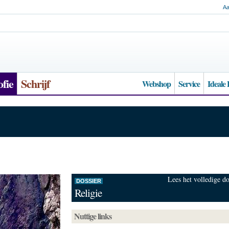
Aa
ofie
Schrijf
Webshop
Service
Ideale
Lees het volledige do
DOSSIER
Religie
Nuttige links