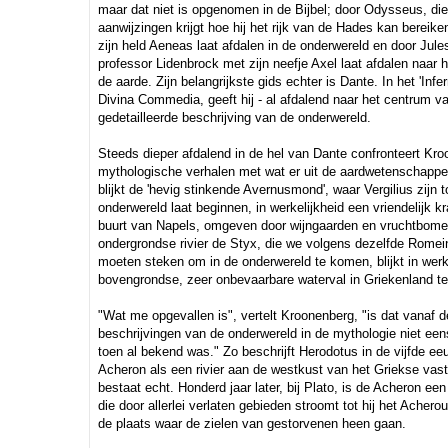
maar dat niet is opgenomen in de Bijbel; door Odysseus, die
aanwijzingen krijgt hoe hij het rijk van de Hades kan bereiken
zijn held Aeneas laat afdalen in de onderwereld en door Jule
professor Lidenbrock met zijn neefje Axel laat afdalen naar 
de aarde. Zijn belangrijkste gids echter is Dante. In het 'Infer
Divina Commedia, geeft hij - al afdalend naar het centrum v
gedetailleerde beschrijving van de onderwereld.
Steeds dieper afdalend in de hel van Dante confronteert Kr
mythologische verhalen met wat er uit de aardwetenschappe
blijkt de 'hevig stinkende Avernusmond', waar Vergilius zijn 
onderwereld laat beginnen, in werkelijkheid een vriendelijk kr
buurt van Napels, omgeven door wijngaarden en vruchtbome
ondergrondse rivier de Styx, die we volgens dezelfde Romein
moeten steken om in de onderwereld te komen, blijkt in werk
bovengrondse, zeer onbevaarbare waterval in Griekenland te 
"Wat me opgevallen is", vertelt Kroonenberg, "is dat vanaf 
beschrijvingen van de onderwereld in de mythologie niet ee
toen al bekend was." Zo beschrijft Herodotus in de vijfde ee
Acheron als een rivier aan de westkust van het Griekse vaste
bestaat echt. Honderd jaar later, bij Plato, is de Acheron een
die door allerlei verlaten gebieden stroomt tot hij het Achero
de plaats waar de zielen van gestorvenen heen gaan.