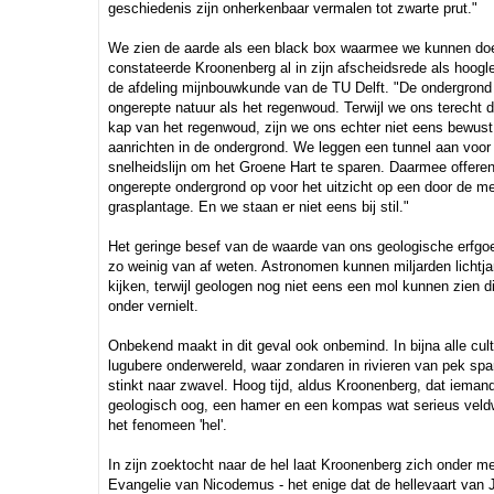
geschiedenis zijn onherkenbaar vermalen tot zwarte prut."
We zien de aarde als een black box waarmee we kunnen doe
constateerde Kroonenberg al in zijn afscheidsrede als hoogl
de afdeling mijnbouwkunde van de TU Delft. "De ondergrond 
ongerepte natuur als het regenwoud. Terwijl we ons terecht
kap van het regenwoud, zijn we ons echter niet eens bewus
aanrichten in de ondergrond. We leggen een tunnel aan voor
snelheidslijn om het Groene Hart te sparen. Daarmee offere
ongerepte ondergrond op voor het uitzicht op een door de 
grasplantage. En we staan er niet eens bij stil."
Het geringe besef van de waarde van ons geologische erfg
zo weinig van af weten. Astronomen kunnen miljarden lichtja
kijken, terwijl geologen nog niet eens een mol kunnen zien 
onder vernielt.
Onbekend maakt in dit geval ook onbemind. In bijna alle cul
lugubere onderwereld, waar zondaren in rivieren van pek spa
stinkt naar zwavel. Hoog tijd, aldus Kroonenberg, dat ieman
geologisch oog, een hamer en een kompas wat serieus veld
het fenomeen 'hel'.
In zijn zoektocht naar de hel laat Kroonenberg zich onder me
Evangelie van Nicodemus - het enige dat de hellevaart van J