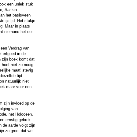
ook een uniek stuk
e, Saskia
aan het basisveen
e ijstijd. Het stukje
. Maar in plaats
at niemand het ooit
r een Verdrag van
l erfgoed in de
 zijn boek komt dat
k hoef niet zo nodig
elijke maat' stevig
iezelfde tijd
n natuurlijk niet
boek maar voor een
m zijn invloed op de
olging van
iode, het Holoceen,
en ernstig gebrek
 de aarde volgt zijn
ijn zo groot dat we