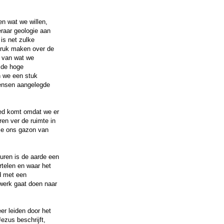
n wat we willen,
eraar geologie aan
is net zulke
 druk maken over de
t van wat we
 de hoge
n we een stuk
mensen aangelegde
oed komt omdat we er
ren ver de ruimte in
die ons gazon van
turen is de aarde een
rtelen en waar het
d met een
werk gaat doen naar
er leiden door het
ezus beschrijft,