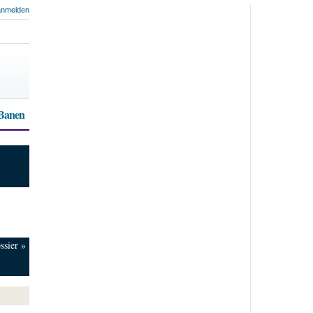
nmelden
 Banen
ssier »