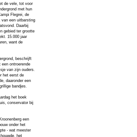
 de vele, tot voor
ondergrond met hun
ampi Flegrei, de
 van een uitbarsting
atsvond. Daarbij
 gebied ter grootte
kt. 15.000 jaar
uren, want de
rgrond, beschrijft
t een ontroerende
isje van zijn ouders.
or het eerst de
de, daaronder een
rillige bandjes.
jaardag het boek
is, conservator bij
 Kroonenberg een
nbouw onder het
epte - wat meester
schouwde, het