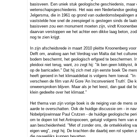
basisveen. Een uniek stuk geologische geschiedenis, maar 
wetenschapsgeschiedenis. Het was een Nederlandse geolog
Jelgersma, die in 1961 op grond van ouderdomsbepalingen 
vaststelde hoe snel de zeespiegel is gestegen sinds de laatst
basisveen zou een monument moeten zijn, vindt Kroonenberg
daarvan verstoppen we het achter een dikke laag beton, zod
nog te zien krijgt.
In zijn afscheidsrede in maart 2010 pleitte Kroonenberg voo
Delft om, analoog aan het Verdrag van Malta dat het culturee
bodem beschermt, het geologisch erfgoed te beschermen. In
pleidooi niet terug, want, zo zegt hij: "ik ben geen lobbyist, i
op de barricaden." Dat hij zich met zijn eerste boek 'De mens
heeft geroerd in het klimaatdebat is volgens hem toeval. "In d
verscheen de film van Al Gore 'An Inconvenient Truth'. Die ko
onweersproken blijven. Maar als je het leest, dan gaat dat 
klein gedeelte over het klimaat."
Het thema van zijn vorige boek is de neiging van de mens o
aarde te overschatten. Ook de huidige discussie om - in nav
Nobelprijswinnaar Paul Crutzen - de huidige geologische per
om te dopen tot het Antropoceen, getuigt volgens hem van e
aan bescheidenheid. "Met of zonder ons, de ontwikkeling van
eigen weg", zegt hij. De krachten die daarbij een rol spelen z
die nauwelijks kunnen bevatten.