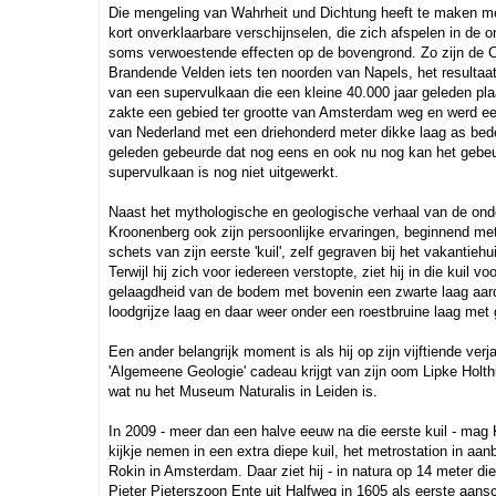
Die mengeling van Wahrheit und Dichtung heeft te maken met
kort onverklaarbare verschijnselen, die zich afspelen in de 
soms verwoestende effecten op de bovengrond. Zo zijn de C
Brandende Velden iets ten noorden van Napels, het resultaat
van een supervulkaan die een kleine 40.000 jaar geleden pla
zakte een gebied ter grootte van Amsterdam weg en werd een
van Nederland met een driehonderd meter dikke laag as bede
geleden gebeurde dat nog eens en ook nu nog kan het gebe
supervulkaan is nog niet uitgewerkt.
Naast het mythologische en geologische verhaal van de onde
Kroonenberg ook zijn persoonlijke ervaringen, beginnend me
schets van zijn eerste 'kuil', zelf gegraven bij het vakantiehu
Terwijl hij zich voor iedereen verstopte, ziet hij in die kuil vo
gelaagdheid van de bodem met bovenin een zwarte laag aar
loodgrijze laag en daar weer onder een roestbruine laag met g
Een ander belangrijk moment is als hij op zijn vijftiende ver
'Algemeene Geologie' cadeau krijgt van zijn oom Lipke Holthu
wat nu het Museum Naturalis in Leiden is.
In 2009 - meer dan een halve eeuw na die eerste kuil - mag
kijkje nemen in een extra diepe kuil, het metrostation in aa
Rokin in Amsterdam. Daar ziet hij - in natura op 14 meter di
Pieter Pieterszoon Ente uit Halfweg in 1605 als eerste aan