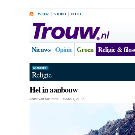
WEER
VIDEO
FOTO
Nieuws
Opinie
Groen
Religie & filos
DOSSIER
Religie
Hel in aanbouw
Joost van Kasteren
− 06/06/11, 21:22