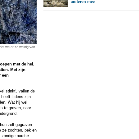
anderen mee
at we er zo weinig van
roepen met de hel,
tten. Met zijn
r een
l stinkt', vallen de
eeft tijdens zijn
en. Wat hij wel
s te graven, naar
ndergrond.
 hun zelf gegraven
e ze zochten, pek en
e zondige aardse