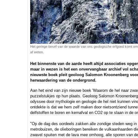
Het geringe besef van de waarde van ons geologische erfgoed komt omd
af weten.
Het binnenste van de aarde heeft altijd associaties opge
maar in wezen is het een onvervangbaar archief vol scha
nieuwste boek pleit geoloog Salomon Kroonenberg voo
herwaardering van de ondergrond.
Aan het eind van zijn nieuwe boek 'Waarom de hel naar zwave
puzzelstukjes op hun plaats. Geoloog Salomon Kroonenberg h
odyssee door mythologie en geologie de hel niet kunnen vind
ontdekte is dat we hem zelf maken door nietsontziend tunnel
delfstoffen te boren en kernafval en CO2 op te slaan in de o
"Op de dag des oordeels zakken alle zondige steden weg in
metrobuizen, de olieboringen bereiken de vulkaanhaarden di
zwavel spuiten met de lava mee omhoog, alle sporen van d