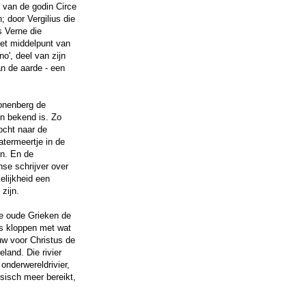
 van de godin Circe
; door Vergilius die
s Verne die
het middelpunt van
no', deel van zijn
an de aarde - een
oonenberg de
n bekend is. Zo
tocht naar de
atermeertje in de
n. En de
se schrijver over
elijkheid een
zijn.
de oude Grieken de
ns kloppen met wat
uw voor Christus de
land. Die rivier
 onderwereldrivier,
usisch meer bereikt,