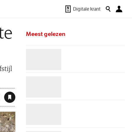
Digitale krant
te
Meest gelezen
tijl