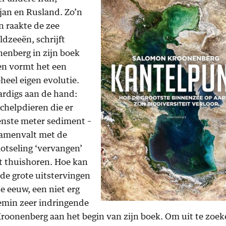
jan en Rusland. Zo’n
en raakte de zee
ldzeeën, schrijft
enberg in zijn boek
ien vormt het een
eel eigen evolutie.
ardigs aan de hand:
schelpdieren die er
venste meter sediment –
samenvalt met de
lotseling ‘vervangen’
et thuishoren. Hoe kan
 de grote uitstervingen
te eeuw, een niet erg
emin zeer indringende
 Kroonenberg aan het begin van zijn boek. Om uit te zoe