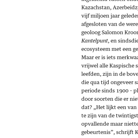
Kazachstan, Azerbeidz
vijf miljoen jaar geled
afgesloten van de were
geoloog Salomon Kroon
Kantelpunt
, en sindsd
ecosysteem met een geh
Maar er is iets merkwa
vrijwel alle Kaspische 
leefden, zijn in de bo
die qua tijd ongeveer 
periode sinds 1900 – p
door soorten die er ni
dat? „Het lijkt een van
te zijn van de twintigs
opvallende maar niett
gebeurtenis”, schrijft