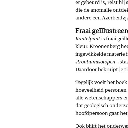
er gebeurd is, reist h
die de anomalie ontdek
andere een Azerbeidzja
Fraai geïllustreer
Kantelpunt
is fraai geï
kleur. Kroonenberg hee
ingewikkelde materie i
strontiumisotopen –
staa
Daardoor bekruipt je t
Tegelijk voelt het boe
hoeveelheid personen 
alle wetenschappers en
dat geologisch onderzo
hoofdpersoon gaat het 
Ook blijft het onderwer