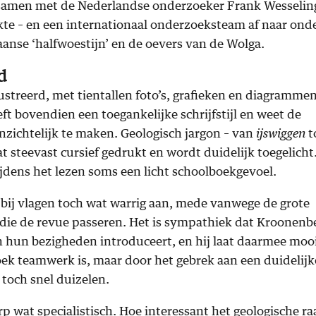
ij samen met de Nederlandse onderzoeker Frank Wesselin
te – en een internationaal onderzoeksteam af naar ond
anse ‘halfwoestijn’ en de oevers van de Wolga.
d
llustreerd, met tientallen foto’s, grafieken en diagrammen
ft bovendien een toegankelijke schrijfstijl en weet de
nzichtelijk te maken. Geologisch jargon – van
ijswiggen
t
t steevast cursief gedrukt en wordt duidelijk toegelicht
ijdens het lezen soms een licht schoolboekgevoel.
k bij vlagen toch wat warrig aan, mede vanwege de grote
die de revue passeren. Het is sympathiek dat Kroonenb
 hun bezigheden introduceert, en hij laat daarmee mooi
ek teamwerk is, maar door het gebrek aan een duidelijk
toch snel duizelen.
p wat specialistisch. Hoe interessant het geologische ra