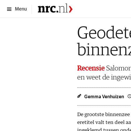
Menu
Geodete
binnenz
Recensie
Salomon 
en weet de ingewi
Gemma Venhuizen
De grootste binnenzee 
eretitel valt ten deel 
ingeklemd tussen onde