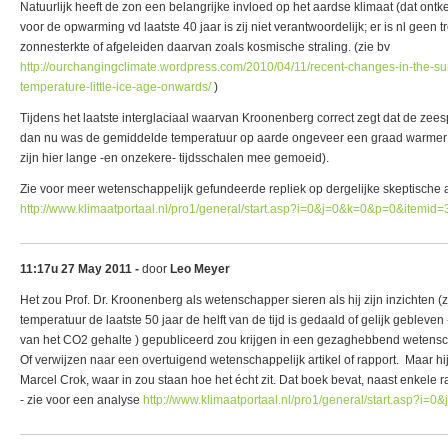
Natuurlijk heeft de zon een belangrijke invloed op het aardse klimaat (dat ontk
voor de opwarming vd laatste 40 jaar is zij niet verantwoordelijk; er is nl gee
zonnesterkte of afgeleiden daarvan zoals kosmische straling. (zie bv
http://ourchangingclimate.wordpress.com/2010/04/11/recent-changes-in-the-s
temperature-little-ice-age-onwards/
)
Tijdens het laatste interglaciaal waarvan Kroonenberg correct zegt dat de ze
dan nu was de gemiddelde temperatuur op aarde ongeveer een graad warmer d
zijn hier lange -en onzekere- tijdsschalen mee gemoeid).
Zie voor meer wetenschappelijk gefundeerde repliek op dergelijke skeptische 
http://www.klimaatportaal.nl/pro1/general/start.asp?i=0&j=0&k=0&p=0&itemid=
11:17u 27 May 2011 -
door
Leo Meyer
Het zou Prof. Dr. Kroonenberg als wetenschapper sieren als hij zijn inzichten (zo
temperatuur de laatste 50 jaar de helft van de tijd is gedaald of gelijk gebleve
van het CO2 gehalte ) gepubliceerd zou krijgen in een gezaghebbend wetenschap
Of verwijzen naar een overtuigend wetenschappelijk artikel of rapport. Maar hi
Marcel Crok, waar in zou staan hoe het écht zit. Dat boek bevat, naast enkele 
- zie voor een analyse
http://www.klimaatportaal.nl/pro1/general/start.asp?i