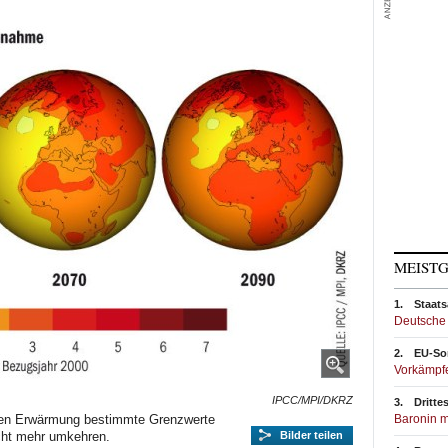
MEISTG
1.
Staats
Deutsche 
2.
EU-So
Vorkämpfe
IPCC/MPI/DKRZ
3.
Dritte
ten Erwärmung bestimmte Grenzwerte
Baronin m
icht mehr umkehren.
Bilder teilen