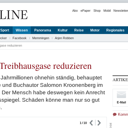
Abo
ePaper
Shop
Mobil
Newslette
Sport
Wissen
Panorama
Kultur
Reise
Motor
Regionales
ecker
Facebook
Memmingen
Arjen Robben
gase reduzieren
 Treibhausgase reduzieren
t Jahrmillionen ohnehin ständig, behauptet
ARTIK
ge und Buchautor Salomon Kroonenberg im
. Der Mensch habe deswegen kein Anrecht
sspiegel. Schäden könne man nur so gut
E-Mail
.
Komm
1
/
10