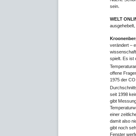
sein.
WELT ONLI
ausgehebelt, 
Kroonenber
verändert – e
wissenschaftl
spielt. Es is
Temperaturans
offene Fragen
1975 der C
Durchschnitt
seit 1998 ke
gibt Messunge
Temperaturwe
einer zeitli
damit also n
gibt noch seh
Fenster werf