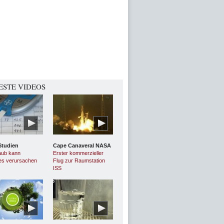
ESTE VIDEOS
Studien
Cape Canaveral NASA
aub kann
Erster kommerzieller
es verursachen
Flug zur Raumstation
ISS