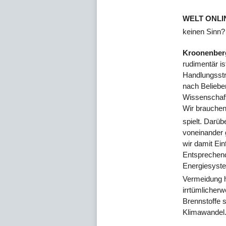
WELT ONLI
keinen Sinn?
Kroonenber
rudimentär is
Handlungsstr
nach Belieben
Wissenschaft 
Wir brauchen
spielt. Darüb
voneinander g
wir damit Ei
Entsprechend
Energiesyste
Vermeidung hi
irrtümlicher
Brennstoffe s
Klimawandel