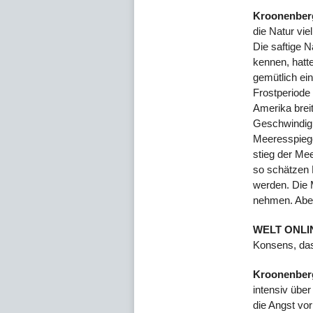
Kroonenber
die Natur vie
Die saftige N
kennen, hatte
gemütlich ei
Frostperiode
Amerika breit
Geschwindigk
Meeresspiege
stieg der Me
so schätzen 
werden. Die 
nehmen. Aber
WELT ONLI
Konsens, das
Kroonenber
intensiv über
die Angst vo