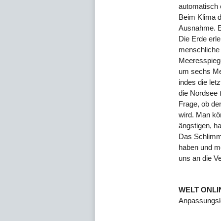
automatisch 
Beim Klima d
Ausnahme. Es
Die Erde erl
menschliche N
Meeresspieg
um sechs Met
indes die let
die Nordsee t
Frage, ob der
wird. Man kö
ängstigen, h
Das Schlimmst
haben und m
uns an die V
WELT ONLI
Anpassungsle