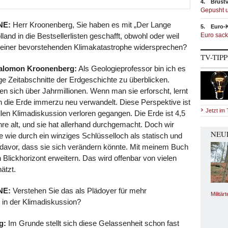
4.
Brust
Gepusht 
NE:
Herr Kroonenberg, Sie haben es mit „Der Lange
5.
Euro-K
lland in die Bestsellerlisten geschafft, obwohl oder weil
Euro sackt
 einer bevorstehenden Klimakatastrophe widersprechen?
TV-TIP
Salomon Kroonenberg:
Als Geologieprofessor bin ich es
ge Zeitabschnitte der Erdgeschichte zu überblicken.
en sich über Jahrmillionen. Wenn man sie erforscht, lernt
h die Erde immerzu neu verwandelt. Diese Perspektive ist
Jetzt im
llen Klimadiskussion verloren gegangen. Die Erde ist 4,5
hre alt, und sie hat allerhand durchgemacht. Doch wir
NEU
e wie durch ein winziges Schlüsselloch als statisch und
davor, dass sie sich verändern könnte. Mit meinem Buch
n Blickhorizont erweitern. Das wird offenbar von vielen
ätzt.
NE:
Verstehen Sie das als Plädoyer für mehr
Militär
 in der Klimadiskussion?
g:
Im Grunde stellt sich diese Gelassenheit schon fast