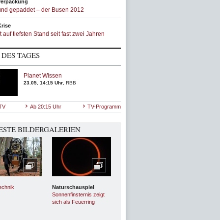
verpackung
und gepaddet – der Busen 2012
rise
 auf tiefsten Stand seit fast zwei Jahren
P DES TAGES
Planet Wissen
23.05
,
14:15 Uhr
,
RBB
 TV
Ab 20:15 Uhr
TV-Programm
ESTE BILDERGALERIEN
technik
Naturschauspiel
Sonnenfinsternis zeigt
sich als Feuerring