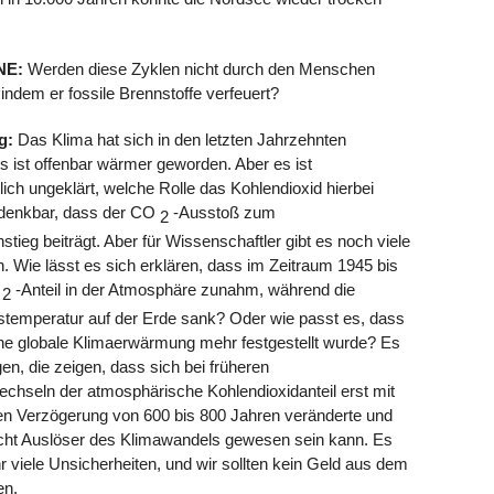
NE:
Werden diese Zyklen nicht durch den Menschen
indem er fossile Brennstoffe verfeuert?
g:
Das Klima hat sich in den letzten Jahrzehnten
s ist offenbar wärmer geworden. Aber es ist
ich ungeklärt, welche Rolle das Kohlendioxid hierbei
t denkbar, dass der CO
-Ausstoß zum
2
tieg beiträgt. Aber für Wissenschaftler gibt es noch viele
. Wie lässt es sich erklären, dass im Zeitraum 1945 bis
O
-Anteil in der Atmosphäre zunahm, während die
2
stemperatur auf der Erde sank? Oder wie passt es, dass
ine globale Klimaerwärmung mehr festgestellt wurde? Es
n, die zeigen, dass sich bei früheren
chseln der atmosphärische Kohlendioxidanteil erst mit
chen Verzögerung von 600 bis 800 Jahren veränderte und
icht Auslöser des Klimawandels gewesen sein kann. Es
r viele Unsicherheiten, und wir sollten kein Geld aus dem
en.