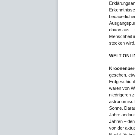
Erklärungsans
Erkenntnisse
bedauerliche
Ausgangspun
davon aus – u
Menschheit i
stecken wird
WELT ONLI
Kroonenber
gesehen, etw
Erdgeschicht
waren von Wa
niedrigeren 
astronomisch
Sonne. Daraus
Jahre andaue
Jahren – den
von der aktu
Nacht. Schon