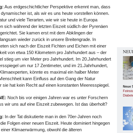
g:
Aus erdgeschichtlicher Perspektive erkennt man, dass
l dynamischer ist, als wir es uns heute vorstellen können.
atur und viele Tierarten, wie wir sie heute in Europa
n sich während der letzten Eiszeit südlich der Pyrenäen
ngerichtet. Sie kamen erst mit dem Abklingen der
 langsam wieder zurück in unsere Breitengrade. In
eten sich nach der Eiszeit Fichten und Eichen mit einer
NEU
eit von etwa 150 Kilometern pro Jahrhundert aus – der
l stieg um vier Meter pro Jahrhundert. Im 20.Jahrhundert
ersspiegel um nur 17 Zentimeter, und im 21.Jahrhundert,
Klimaexperten, könnte es maximal ein halber Meter
Menschheit kann Einfluss auf den Gang der Natur
 sie hat kein Recht auf einen konstanten Meeresspiegel.
Neue 
Feinst
Diabet
NE:
Noch bis vor einigen Jahren war es unter Forschern
s wir uns auf eine Eiszeit zubewegen. Ist das überholt?
g:
In der Tat diskutierte man in den 70er-Jahren noch
 die Folgen einer neuen Eiszeit. Heute dominiert hingegen
r einer Klimaerwärmung, obwohl die älteren