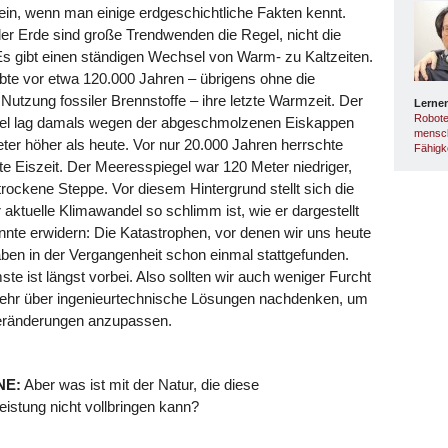
ein, wenn man einige erdgeschichtliche Fakten kennt.
er Erde sind große Trendwenden die Regel, nicht die
 gibt einen ständigen Wechsel von Warm- zu Kaltzeiten.
ebte vor etwa 120.000 Jahren – übrigens ohne die
utzung fossiler Brennstoffe – ihre letzte Warmzeit. Der
Lerne
Robote
el lag damals wegen der abgeschmolzenen Eiskappen
mensch
er höher als heute. Vor nur 20.000 Jahren herrschte
Fähigk
zte Eiszeit. Der Meeresspiegel war 120 Meter niedriger,
rockene Steppe. Vor diesem Hintergrund stellt sich die
 aktuelle Klimawandel so schlimm ist, wie er dargestellt
nnte erwidern: Die Katastrophen, vor denen wir uns heute
aben in der Vergangenheit schon einmal stattgefunden.
e ist längst vorbei. Also sollten wir auch weniger Furcht
ehr über ingenieurtechnische Lösungen nachdenken, um
eränderungen anzupassen.
NE:
Aber was ist mit der Natur, die diese
istung nicht vollbringen kann?