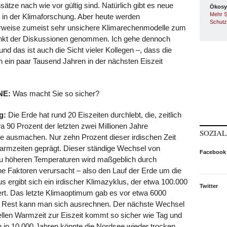
ätze nach wie vor gültig sind. Natürlich gibt es neue
Ökosy
Mehr S
 in der Klimaforschung. Aber heute werden
Schutz
rweise zumeist sehr unsichere Klimarechenmodelle zum
kt der Diskussionen genommen. Ich gehe dennoch
nd das ist auch die Sicht vieler Kollegen –, dass die
n ein paar Tausend Jahren in der nächsten Eiszeit
.
NE:
Was macht Sie so sicher?
g:
Die Erde hat rund 20 Eiszeiten durchlebt, die, zeitlich
a 90 Prozent der letzten zwei Millionen Jahre
SOZIA
e ausmachen. Nur zehn Prozent dieser irdischen Zeit
rmzeiten geprägt. Dieser ständige Wechsel von
Facebook
zu höheren Temperaturen wird maßgeblich durch
e Faktoren verursacht – also den Lauf der Erde um die
 ergibt sich ein irdischer Klimazyklus, der etwa 100.000
Twitter
rt. Das letzte Klimaoptimum gab es vor etwa 6000
 Rest kann man sich ausrechnen. Der nächste Wechsel
ellen Warmzeit zur Eiszeit kommt so sicher wie Tag und
 in 10.000 Jahren könnte die Nordsee wieder trocken