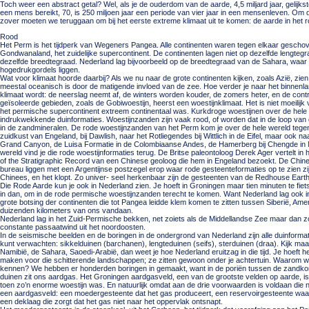
Toch weer een abstract getal? Wel, als je de ouderdom van de aarde, 4,5 miljard jaar, gelijkste
een mens bereikt, 70, is 250 miljoen jaar een periode van vier jaar in een mensenleven. Om
zover moeten we teruggaan om bij het eerste extreme klimaat uit te komen: de aarde in het 
Rood
Het Perm is het tijdperk van Wegeners Pangea. Alle continenten waren tegen elkaar geschove
Gondwanaland, het zuidelijke supercontinent. De continenten lagen niet op dezelfde lengtegra
dezelfde breedtegraad. Nederland lag bijvoorbeeld op de breedtegraad van de Sahara, waar
hogedrukgordels liggen.
Wat voor klimaat hoorde daarbij? Als we nu naar de grote continenten kijken, zoals Azië, zien 
meestal oceanisch is door de matigende invloed van de zee. Hoe verder je naar het binnenlan
klimaat wordt: de neerslag neemt af, de winters worden kouder, de zomers heter, en de con
geïsoleerde gebieden, zoals de Gobiwoestijn, heerst een woestijnklimaat. Het is niet moeilijk vo
het permische supercontinent extreem continentaal was. Kurkdroge woestijnen over de hele 
indrukwekkende duinformaties. Woestijnzanden zijn vaak rood, of worden dat in de loop van de
in de zandmineralen. De rode woestijnzanden van het Perm kom je over de hele wereld tege
zuidkust van Engeland, bij Dawlish, naar het Rotliegendes bij Wittlich in de Eifel, maar ook 
Grand Canyon, de Luisa Formatie in de Colombiaanse Andes, de Hamerberg bij Chengde in N
wereld vind je die rode woestijnformaties terug. De Britse paleontoloog Derek Ager vertelt in 
of the Stratigraphic Record van een Chinese geoloog die hem in Engeland bezoekt. De Chinee
bureau liggen met een Argentijnse postzegel erop waar rode gesteenteformaties op te zien zijn
Chinees, en het klopt. Zo univer- seel herkenbaar zijn de gesteenten van de Redhouse Eart
Die Rode Aarde kun je ook in Nederland zien. Je hoeft in Groningen maar tien minuten te fietse
in dan, om in de rode permische woestijnzanden terecht te komen. Want Nederland lag ook in
grote botsing der continenten die tot Pangea leidde klem komen te zitten tussen Siberië, Ame
duizenden kilometers van ons vandaan.
Nederland lag in het Zuid-Permische bekken, net zoiets als de Middellandse Zee maar dan z
constante passaatwind uit het noordoosten.
In de seismische beelden en de boringen in de ondergrond van Nederland zijn alle duinformatie
kunt verwachten: sikkelduinen (barchanen), lengteduinen (seifs), sterduinen (draa). Kijk maa
Namibië, de Sahara, Saoedi-Arabië, dan weet je hoe Nederland eruitzag in die tijd. Je hoeft h
maken voor die schitterende landschappen; ze zitten gewoon onder je achtertuin. Waarom 
kennen? We hebben er honderden boringen in gemaakt, want in de poriën tussen de zandkorr
duinen zit ons aardgas. Het Groningen aardgasveld, een van de grootste velden op aarde, is
toen zo’n enorme woestijn was. En natuurlijk omdat aan de drie voorwaarden is voldaan die 
een aardgasveld: een moedergesteente dat het gas produceert, een reservoirgesteente waar
een deklaag die zorgt dat het gas niet naar het oppervlak ontsnapt.