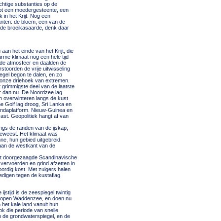
chtige substanties op de
hebt een moedergesteente, een
in het Krijt. Nog een
anten: de bloem, een van de
 de broeikasaarde, denk daar
aan het einde van het Krijt, die
rme klimaat nog een hele tijd
 de atmosfeer en daalden de
toorden de vrije uitwisseling
egel begon te dalen, en zo
n onze driehoek van extremen.
t grimmigste deel van de laatste
er dan nu. De Noordzee lag
 overwinteren langs de kust
he Golf lag droog, Sri Lanka en
oendaplatform. Nieuw-Guinea en
ast. Geopolitiek hangt af van
ngs de randen van de ijskap,
geweest. Het klimaat was
e, hun gebied uitgebreid.
 aan de westkant van de
met doorgezaagde Scandinavische
vervoerden en grind afzetten in
ordig kost. Met zuigers halen
edigen tegen de kustaflag.
stijd is de zeespiegel twintig
- lopen Waddenzee, en doen nu
 het kale land vanuit hun
k die periode van snelle
n de grondwaterspiegel, en de