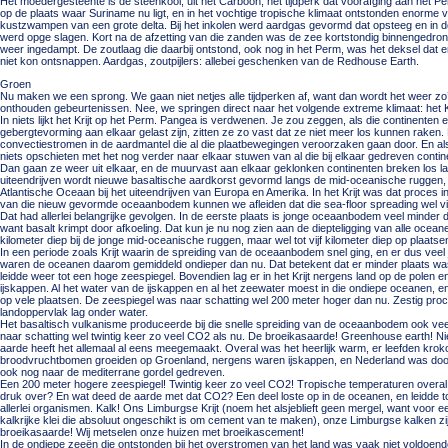
Het moedergesteente is de steenkool, uit het Carboon, het tijdperk dat voorafging aan het P
op de plaats waar Suriname nu ligt, en in het vochtige tropische klimaat ontstonden enorme 
kustzwampen van een grote delta. Bij het inkolen werd aardgas gevormd dat opsteeg en in 
werd opge slagen. Kort na de afzetting van die zanden was de zee kortstondig binnengedro
weer ingedampt. De zoutlaag die daarbij ontstond, ook nog in het Perm, was het deksel dat 
niet kon ontsnappen. Aardgas, zoutpijlers: allebei geschenken van de Redhouse Earth.
Groen
Nu maken we een sprong. We gaan niet netjes alle tijdperken af, want dan wordt het weer zo
onthouden gebeurtenissen. Nee, we springen direct naar het volgende extreme klimaat: het 
In niets lijkt het Krijt op het Perm. Pangea is verdwenen. Je zou zeggen, als die continenten
gebergtevorming aan elkaar gelast zijn, zitten ze zo vast dat ze niet meer los kunnen raken. 
convectiestromen in de aardmantel die al die plaatbewegingen veroorzaken gaan door. En 
niets opschieten met het nog verder naar elkaar stuwen van al die bij elkaar gedreven conti
Dan gaan ze weer uit elkaar, en de muurvast aan elkaar geklonken continenten breken los lan
uiteendrijven wordt nieuwe basaltische aardkorst gevormd langs de mid-oceanische ruggen, 
Atlantische Oceaan bij het uiteendrijven van Europa en Amerika. In het Krijt was dat proces i
van die nieuw gevormde oceaanbodem kunnen we afleiden dat die sea-floor spreading wel vijf
Dat had allerlei belangrijke gevolgen. In de eerste plaats is jonge oceaanbodem veel minde
want basalt krimpt door afkoeling. Dat kun je nu nog zien aan de diepteligging van alle oceane
kilometer diep bij de jonge mid-oceanische ruggen, maar wel tot vijf kilometer diep op plaats
In een periode zoals Krijt waarin de spreiding van de oceaanbodem snel ging, en er dus ve
waren de oceanen daarom gemiddeld ondieper dan nu. Dat betekent dat er minder plaats was
leidde weer tot een hoge zeespiegel. Bovendien lag er in het Krijt nergens land op de polen
ijskappen. Al het water van de ijskappen en al het zeewater moest in die ondiepe oceanen, 
op vele plaatsen. De zeespiegel was naar schatting wel 200 meter hoger dan nu. Zestig proc
landoppervlak lag onder water.
Het basaltisch vulkanisme produceerde bij die snelle spreiding van de oceaanbodem ook ve
naar schatting wel twintig keer zo veel CO2 als nu. De broeikasaarde! Greenhouse earth! N
aarde heeft het allemaal al eens meegemaakt. Overal was het heerlijk warm, er leefden krokodi
broodvruchtbomen groeiden op Groenland, nergens waren ijskappen, en Nederland was door
ook nog naar de mediterrane gordel gedreven.
Een 200 meter hogere zeespiegel! Twintig keer zo veel CO2! Tropische temperaturen overal
druk over? En wat deed de aarde met dat CO2? Een deel loste op in de oceanen, en leidde t
allerlei organismen. Kalk! Ons Limburgse Krijt (noem het alsjeblieft geen mergel, want voor 
kalkrijke klei die absoluut ongeschikt is om cement van te maken), onze Limburgse kalken 
broeikasaarde! Wij metselen onze huizen met broeikascement!
In de ondiepe zeeën die ontstonden bij het overstromen van het land was vaak niet voldoend