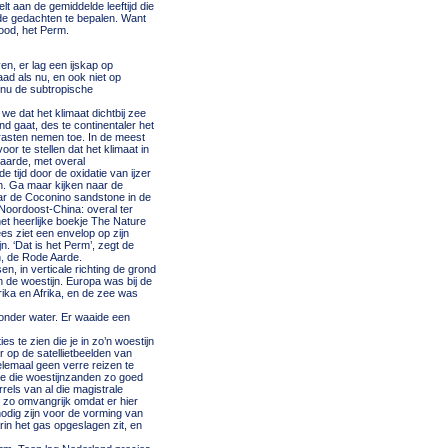
lt aan de gemiddelde leeftijd die
 de gedachten te bepalen. Want
rood, het Perm.
n, er lag een ijskap op
ad als nu, en ook niet op
 nu de subtropische
we dat het klimaat dichtbij zee
d gaat, des te continentaler het
trasten nemen toe. In de meest
or te stellen dat het klimaat in
aarde, met overal
 tijd door de oxidatie van ijzer
n. Ga maar kijken naar de
naar de Coconino sandstone in de
oordoost-China: overal ter
het heerlijke boekje The Nature
s ziet een envelop op zijn
. ‘Dat is het Perm’, zegt de
h, de Rode Aarde.
n, in verticale richting de grond
 de woestijn. Europa was bij de
rika en Afrika, en de zee was
onder water. Er waaide een
s te zien die je in zo’n woestijn
r op de satellietbeelden van
elemaal geen verre reizen te
we die woestijnzanden zo goed
els van al die magistrale
 zo omvangrijk omdat er hier
nodig zijn voor de vorming van
in het gas opgeslagen zit, en