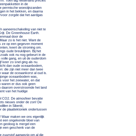
erm. Toen lag Nederland precies
veenpakketten in de
de permische woestijnzanden
ngen in het bekken, en daarna
ervoor zorgde dat het aardgas
’n aaneenschakeling van niet te
Krijt. De Greenhouse Earth.
 eenmaal door de
Maar zo is het niet. Want de
als ze op een gegeven moment
nenten, keert de stroming om.
gs oude breuklijnen. Bij het
zoals ook nu nog gebeurt in de
n volle gang, en uit de ouderdom
 keer zo snel ging als nu.
r dicht dan oude oceaanbodem,
n: die zijn niet meer dan twee
en waar de oceaankorst al oud is.
el jonge oceaanbodem was,
 voor het zeewater, en dat
 en waren er dus ook geen
en daarom overstroomde het land
ent van het huidige
el CO2. De atmosfeer bevatte
iets nieuws onder de zon! De
llen in Siberië,
 de plaattektoniek ondertussen
! Waar maken we ons eigenlijk
ot een ongekende bloei van
een geoloog is mergel een
zijn een geschenk van de
e zuurstof aanwezig om al die