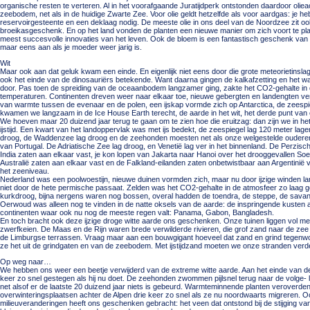
organische resten te verteren. Al in het voorafgaande Juratijdperk ontstonden daardoor oliea
zeebodem, net als in de huidige Zwarte Zee. Voor olie geldt hetzelfde als voor aardgas: je 
reservoirgesteente en een deklaag nodig. De meeste olie in ons deel van de Noordzee zit ook 
broeikasgeschenk. En op het land vonden de planten een nieuwe manier om zich voort te pl
meest succesvolle innovaties van het leven. Ook de bloem is een fantastisch geschenk van
maar eens aan als je moeder weer jarig is.
Wit
Maar ook aan dat geluk kwam een einde. En eigenlijk niet eens door die grote meteorietinslag 
ook het einde van de dinosauriërs betekende. Want daarna gingen de kalkafzetting en het wa
door. Pas toen de spreiding van de oceaanbodem langzamer ging, zakte het CO2-gehalte in
temperaturen. Continenten dreven weer naar elkaar toe, nieuwe gebergten en landengten vers
van warmte tussen de evenaar en de polen, een ijskap vormde zich op Antarctica, de zeespi
kwamen we langzaam in de Ice House Earth terecht, de aarde in het wit, het derde punt va
We hoeven maar 20 duizend jaar terug te gaan om te zien hoe die eruitzag: dan zijn we in he
ijstijd. Een kwart van het landoppervlak was met ijs bedekt, de zeespiegel lag 120 meter lag
droog, de Waddenzee lag droog en de zeehonden moesten net als onze welgestelde ouderen
van Portugal. De Adriatische Zee lag droog, en Venetië lag ver in het binnenland. De Perzisc
India zaten aan elkaar vast, je kon lopen van Jakarta naar Hanoi over het drooggevallen S
Australië zaten aan elkaar vast en de Falkland-eilanden zaten onbetwistbaar aan Argentinië v
het zeeniveau.
Nederland was een poolwoestijn, nieuwe duinen vormden zich, maar nu door ijzige winden la
niet door de hete permische passaat. Zelden was het CO2-gehalte in de atmosfeer zo laag 
kurkdroog, bijna nergens waren nog bossen, overal hadden de toendra, de steppe, de savann
Oerwoud was alleen nog te vinden in de natte oksels van de aarde: de inspringende kusten
continenten waar ook nu nog de meeste regen valt: Panama, Gabon, Bangladesh.
En toch bracht ook deze ijzige droge witte aarde ons geschenken. Onze tuinen liggen vol 
zwerfkeien. De Maas en de Rijn waren brede verwilderde rivieren, die grof zand naar de zee 
de Limburgse terrassen. Vraag maar aan een bouwgigant hoeveel dat zand en grind tegenwo
ze het uit de grindgaten en van de zeebodem. Met ijstijdzand moeten we onze stranden verd
Op weg naar…
We hebben ons weer een beetje verwijderd van de extreme witte aarde. Aan het einde van de ij
keer zo snel gestegen als hij nu doet. De zeehonden zwommen pijlsnel terug naar de volge
net alsof er de laatste 20 duizend jaar niets is gebeurd. Warmteminnende planten veroverden
overwinteringsplaatsen achter de Alpen drie keer zo snel als ze nu noordwaarts migreren. Oo
milieuveranderingen heeft ons geschenken gebracht: het veen dat ontstond bij de stijging va