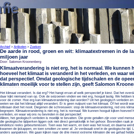
Archief
>
Artikelen
>
Zoeken
De aarde in rood, groen en wit: klimaatextremen in de la
miljoen jaar
Door: Salomon Kroonenberg
Klimaatverandering is niet erg, het is normaal. We kunnen 
hoeveel het klimaat is veranderd in het verleden, en waar w
dat perspectief. Omdat geologische tijdschalen en de ope
klimaten moeilijk voor te stellen zijn, geeft Salomon Kroone
Het klimaat verandert. Is dat erg? Het hangt ervan af welk perspectief je kiest. Dat het over
daar kijkt niemand van op. Ook de seizoenen vinden we niet erg, hooguit lastig. We hebben tr
voor de zomer. Hoe erg kan klimaatverandering dan worden? Uit het geologisch verleden en 
weten we dat het klimaat altijd verandert. Er is geen nulpunt van het klimaat. Óf het wordt w
stilstaan doet het nooit. Diegenen die schreeuwen: stop de klimaatverandering, red ons klim
begrepen. Klimaatverandering is niet erg, het is normaal. We kunnen hooguit kijken hoeveel h
verleden, en waar wij ons nu bevinden in dat perspectief.
Alleen, het geologisch verleden is moeilijk te bevatten. Die grote getallen zijn voor veel me
die geologische tijdperken liggen ook niet direct gemakkelijk in het gehoor. Bovendien raak je 
eindeloze reeks gebeurtenissen. Toen was het warm, en toen was het koud, en daarna werd
kwamen de ijskappen, en toen smolten ze weer af. Je verdwaalt snel in de geologische tijd.
anders aanpakken. We gaan kijken naar de drie meest extreme klimaten die we gehad hebben 