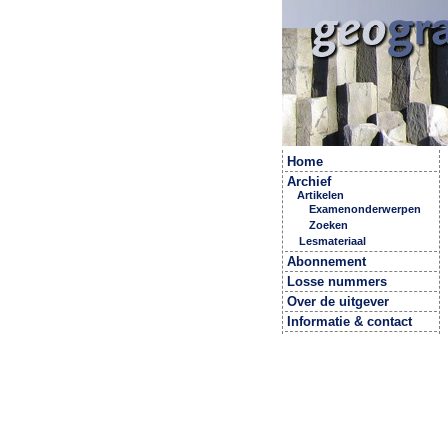
Home
Archief
Artikelen
Examenonderwerpen
Zoeken
Lesmateriaal
Abonnement
Losse nummers
Over de uitgever
Informatie & contact