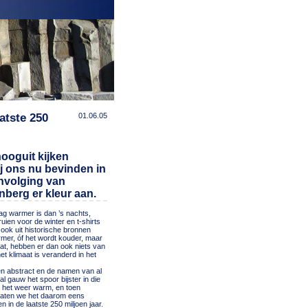
atste 250
01.06.05
hooguit kijken
ij ons nu bevinden in
envolging van
nberg er kleur aan.
dag warmer is dan ’s nachts,
uien voor de winter en t-shirts
ook uit historische bronnen
armer, óf het wordt kouder, maar
aat, hebben er dan ook niets van
et klimaat is veranderd in het
nsen abstract en de namen van al
al gauw het spoor bijster in die
 het weer warm, en toen
 Laten we het daarom eens
in de laatste 250 miljoen jaar.