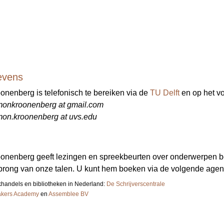
evens
nenberg is telefonisch te bereiken via de
TU Delft
en op het v
monkroonenberg at gmail.com
mon.kroonenberg at uvs.edu
nenberg geeft lezingen en spreekbeurten over onderwerpen be
prong van onze talen. U kunt hem boeken via de volgende agen
handels en bibliotheken in Nederland:
De Schrijverscentrale
kers Academy
en
Assemblee BV