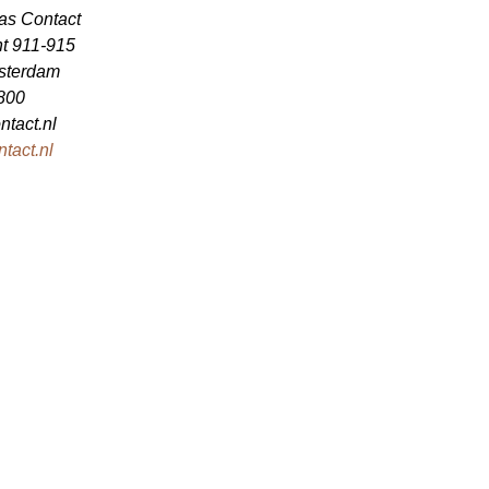
las Contact
t 911-915
sterdam
800
ntact.nl
tact.nl