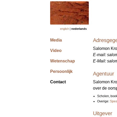
english
|
nederlands
Adresgeg
Media
Salomon Kroo
Video
E-mail: salo
Wetenschap
E-Mail: salo
Persoonlijk
Agentuur
Contact
Salomon Kroo
over de oors
Scholen, boek
Overige:
Spea
Uitgever