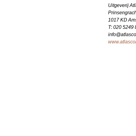
Uitgeverij At
Prinsengrach
1017 KD Am
T: 020 5249 
info@atlasco
www.atlascon